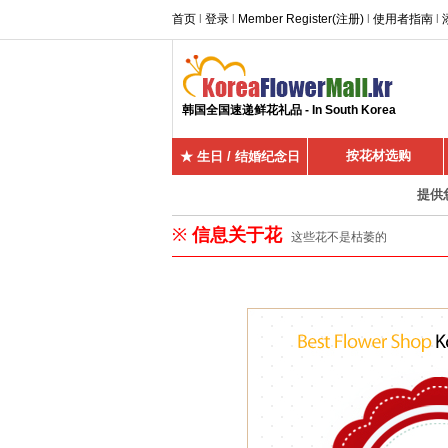
首页
l
登录
l
Member Register(注册)
l
使用者指南
l
韩国全国速递鲜花礼品 - In South Korea
按花材选购
★ 生日 / 结婚纪念日
提供
※
信息关于花
这些花不是枯萎的