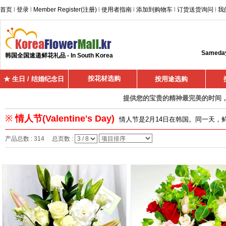
首页
l
登录
l
Member Register(注册)
l
使用者指南
l
添加到购物车
l
订货送货询问
l
我
Sameday 
韩国全国速递鲜花礼品 - In South Korea
按花材选购
★ 生日 / 结婚纪念日
按用途选购
提供您的宝贵的精神最完美的时间，超
※
情人节(Valentine's Day)
情人节是2月14日在韩国。同一天，
产品总数 : 314 总页数 :