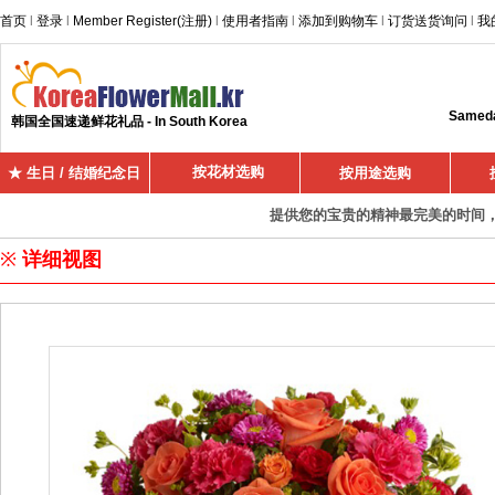
首页
l
登录
l
Member Register(注册)
l
使用者指南
l
添加到购物车
l
订货送货询问
l
我
Sameday
韩国全国速递鲜花礼品 - In South Korea
按花材选购
★ 生日 / 结婚纪念日
按用途选购
提供您的宝贵的精神最完美的时间，超
※
详细视图