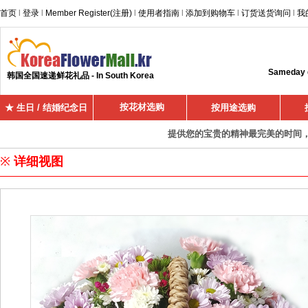
首页
l
登录
l
Member Register(注册)
l
使用者指南
l
添加到购物车
l
订货送货询问
l
我
Sameday d
韩国全国速递鲜花礼品 - In South Korea
按花材选购
★ 生日 / 结婚纪念日
按用途选购
提供您的宝贵的精神最完美的时间，超
※
详细视图