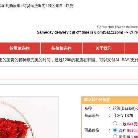
添加到购物车
l
订货送货询问
l
我的账目
l
订货
Same day flower deliver
Sameday delivery cut off time is 6 pm(Sat.:12pm) => Curr
按用途选购
按价格选购
关于我们
您的宝贵的精神最完美的时间，超过1200的花店在韩国。可以支付ALIPAY(支付
商品和价格信息
名称
:
花篮(Basket)-
商品编号
:
: CHN-1829
一般
841元
商品价格
:
高档
962元
最高档
1,0