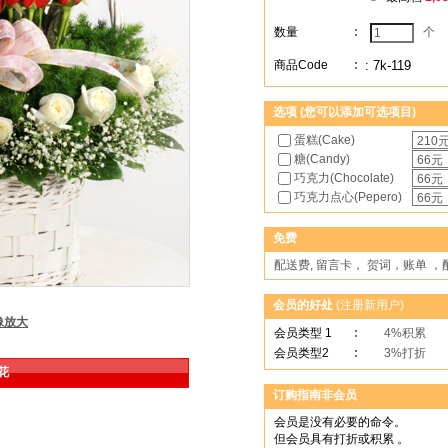
数量
:
个
商品Code
:
: 7k-119
选项 (您可以添加可选项目)
蛋糕(Cake)
糖(Candy)
巧克力(Chocolate)
巧克力点心(Pepero)
免费
配送费, 留言卡， 贺词，账单 
会员的好处
(
注册新用户
)
像放大
会员类型 1
:
4%积累
会员类型2
:
3%打折
花
订购指南非会员
会员是没有必要的命令。
但会员具有打折或积累 。