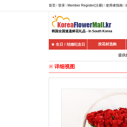
首页
l
登录
l
Member Register(注册)
l
使用者指南
l
韩国全国速递鲜花礼品 - In South Korea
按花材选购
★ 生日 / 结婚纪念日
提供
※
详细视图