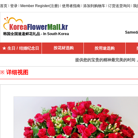
首页
l
登录
l
Member Register(注册)
l
使用者指南
l
添加到购物车
l
订货送货询问
l
我
Sameday
韩国全国速递鲜花礼品 - In South Korea
按花材选购
★ 生日 / 结婚纪念日
按用途选购
提供您的宝贵的精神最完美的时间，超
※
详细视图