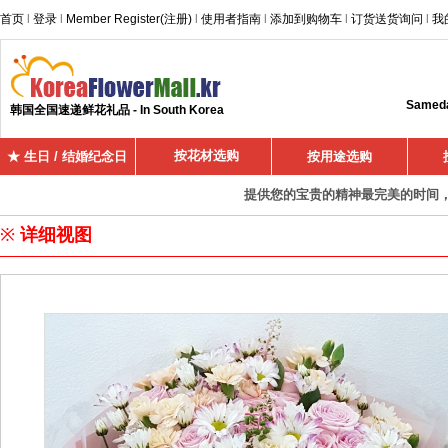
首页
l
登录
l
Member Register(注册)
l
使用者指南
l
添加到购物车
l
订货送货询问
l
我
Sameday
韩国全国速递鲜花礼品 - In South Korea
按花材选购
★ 生日 / 结婚纪念日
按用途选购
提供您的宝贵的精神最完美的时间，超
※
详细视图