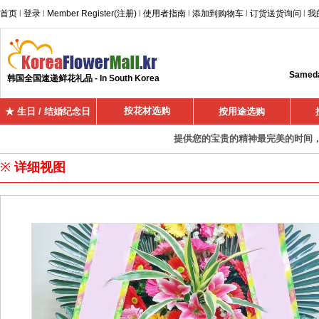
首页
l
登录
l
Member Register(注册)
l
使用者指南
l
添加到购物车
l
订货送货询问
l
我
Sameday
韩国全国速递鲜花礼品 - In South Korea
按花材选购
★ 生日 / 结婚纪念日
按用途选购
提供您的宝贵的精神最完美的时间，超
※
详细视图